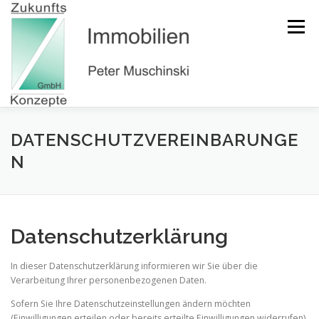
Zum
Inhalt
Menü
springen
HOME
ÜBER UNS
SERVICE
OBJEKTE
DATENSCHUTZVEREINBARUNGE
N
KONTAKT
INFOTHEK
Datenschutzerklärung
In dieser Datenschutzerklärung informieren wir Sie über die
Verarbeitung Ihrer personenbezogenen Daten.
Sofern Sie Ihre Datenschutzeinstellungen ändern möchten
(Einwilligungen erteilen oder bereits erteilte Einwilligungen widerrufen),